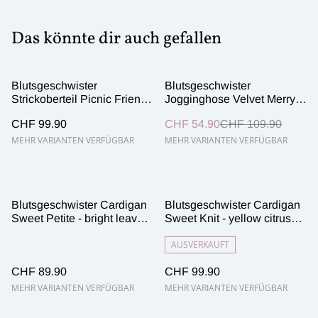
Das könnte dir auch gefallen
%
Blutsgeschwister
Blutsgeschwister
Strickoberteil Picnic Friend -
Jogginghose Velvet Merry
chic knit stripe brown
Moments - indigo depths
CHF 99.90
CHF 54.90
CHF 109.90
blue
MEHR VARIANTEN VERFÜGBAR
MEHR VARIANTEN VERFÜGBAR
Blutsgeschwister Cardigan
Blutsgeschwister Cardigan
Sweet Petite - bright leave
Sweet Knit - yellow citrus
knit
knit
AUSVERKAUFT
CHF 89.90
CHF 99.90
MEHR VARIANTEN VERFÜGBAR
MEHR VARIANTEN VERFÜGBAR