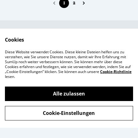
1
2
Kundendienst
AGB`s
Cookies
Standort &
Datenschutz
Diese Website verwendet Cookies. Diese kleine Dateien helfen uns zu
Öffnungszeiten
Cookie-Richtlinie
verstehen, wie Sie unsere Dienste nutzen, damit wir Ihre Erfahrung mit
SumUp noch weiter verbessern können. Sie können mehr über diese
Impressum
Cookies erfahren und festlegen, wie sie verwendet werden, indem Sie auf
Produkte
„Cookie-Einstellungen” klicken. Sie können auch unsere
Cookie-Richtlinie
lesen.
Alle zulassen
©
2026
Enchanté Store - Thun
Cookie-Einstellungen
powered by