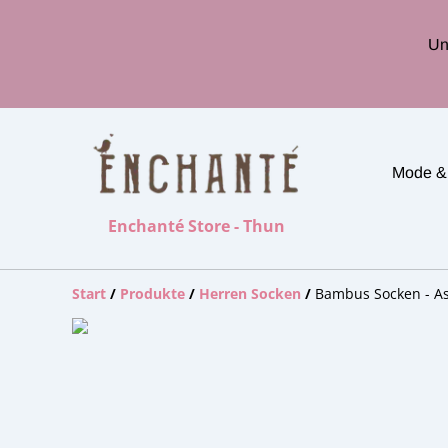
Un
Mode &
Enchanté Store - Thun
Start
/
Produkte
/
Herren Socken
/
Bambus Socken - As