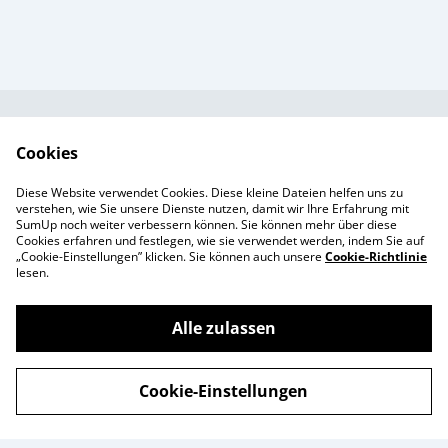
Kundendienst
AGB`s
Cookies
Standort &
Datenschutz
Diese Website verwendet Cookies. Diese kleine Dateien helfen uns zu
Öffnungszeiten
Cookie-Richtlinie
verstehen, wie Sie unsere Dienste nutzen, damit wir Ihre Erfahrung mit
SumUp noch weiter verbessern können. Sie können mehr über diese
Impressum
Cookies erfahren und festlegen, wie sie verwendet werden, indem Sie auf
Produkte
„Cookie-Einstellungen” klicken. Sie können auch unsere
Cookie-Richtlinie
lesen.
Alle zulassen
©
2026
Enchanté Store - Thun
Cookie-Einstellungen
powered by