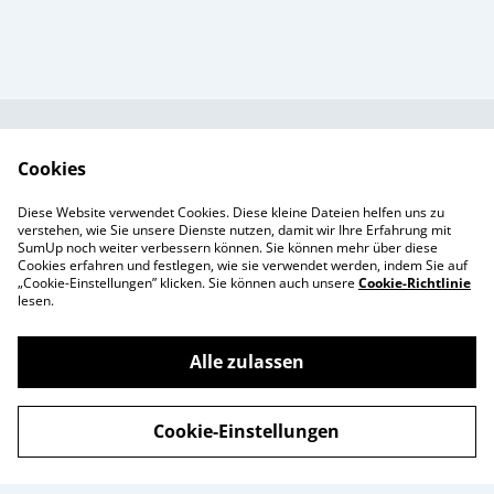
Kundendienst
AGB`s
Cookies
Standort &
Datenschutz
Diese Website verwendet Cookies. Diese kleine Dateien helfen uns zu
Öffnungszeiten
Cookie-Richtlinie
verstehen, wie Sie unsere Dienste nutzen, damit wir Ihre Erfahrung mit
SumUp noch weiter verbessern können. Sie können mehr über diese
Impressum
Cookies erfahren und festlegen, wie sie verwendet werden, indem Sie auf
Produkte
„Cookie-Einstellungen” klicken. Sie können auch unsere
Cookie-Richtlinie
lesen.
Alle zulassen
©
2026
Enchanté Store - Thun
Cookie-Einstellungen
powered by