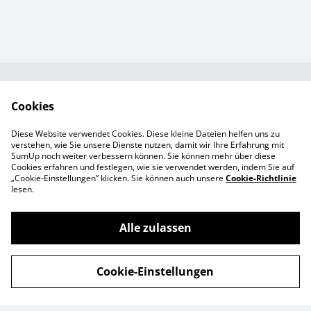
Kundendienst
AGB`s
Cookies
Standort &
Datenschutz
Diese Website verwendet Cookies. Diese kleine Dateien helfen uns zu
Öffnungszeiten
Cookie-Richtlinie
verstehen, wie Sie unsere Dienste nutzen, damit wir Ihre Erfahrung mit
SumUp noch weiter verbessern können. Sie können mehr über diese
Impressum
Cookies erfahren und festlegen, wie sie verwendet werden, indem Sie auf
Produkte
„Cookie-Einstellungen” klicken. Sie können auch unsere
Cookie-Richtlinie
lesen.
Alle zulassen
©
2026
Enchanté Store - Thun
Cookie-Einstellungen
powered by