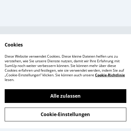
Kundendienst
AGB`s
Cookies
Standort &
Datenschutz
Diese Website verwendet Cookies. Diese kleine Dateien helfen uns zu
Öffnungszeiten
Cookie-Richtlinie
verstehen, wie Sie unsere Dienste nutzen, damit wir Ihre Erfahrung mit
SumUp noch weiter verbessern können. Sie können mehr über diese
Impressum
Cookies erfahren und festlegen, wie sie verwendet werden, indem Sie auf
Produkte
„Cookie-Einstellungen” klicken. Sie können auch unsere
Cookie-Richtlinie
lesen.
Alle zulassen
©
2026
Enchanté Store - Thun
Cookie-Einstellungen
powered by