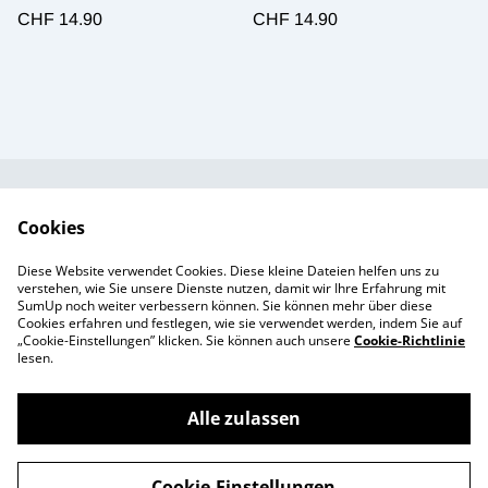
CHF 14.90
CHF 14.90
Kundendienst
AGB`s
Cookies
Standort &
Datenschutz
Diese Website verwendet Cookies. Diese kleine Dateien helfen uns zu
Öffnungszeiten
Cookie-Richtlinie
verstehen, wie Sie unsere Dienste nutzen, damit wir Ihre Erfahrung mit
SumUp noch weiter verbessern können. Sie können mehr über diese
Impressum
Cookies erfahren und festlegen, wie sie verwendet werden, indem Sie auf
Produkte
„Cookie-Einstellungen” klicken. Sie können auch unsere
Cookie-Richtlinie
lesen.
Alle zulassen
©
2026
Enchanté Store - Thun
Cookie-Einstellungen