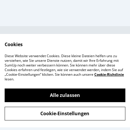
Kundendienst
AGB`s
Cookies
Standort &
Datenschutz
Diese Website verwendet Cookies. Diese kleine Dateien helfen uns zu
Öffnungszeiten
Cookie-Richtlinie
verstehen, wie Sie unsere Dienste nutzen, damit wir Ihre Erfahrung mit
SumUp noch weiter verbessern können. Sie können mehr über diese
Impressum
Cookies erfahren und festlegen, wie sie verwendet werden, indem Sie auf
Produkte
„Cookie-Einstellungen” klicken. Sie können auch unsere
Cookie-Richtlinie
lesen.
Alle zulassen
©
2026
Enchanté Store - Thun
Cookie-Einstellungen
powered by