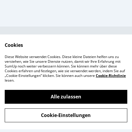
Kundendienst
AGB`s
Cookies
Standort &
Datenschutz
Diese Website verwendet Cookies. Diese kleine Dateien helfen uns zu
Öffnungszeiten
Cookie-Richtlinie
verstehen, wie Sie unsere Dienste nutzen, damit wir Ihre Erfahrung mit
SumUp noch weiter verbessern können. Sie können mehr über diese
Impressum
Cookies erfahren und festlegen, wie sie verwendet werden, indem Sie auf
Produkte
„Cookie-Einstellungen” klicken. Sie können auch unsere
Cookie-Richtlinie
lesen.
Alle zulassen
©
2026
Enchanté Store - Thun
Cookie-Einstellungen
powered by