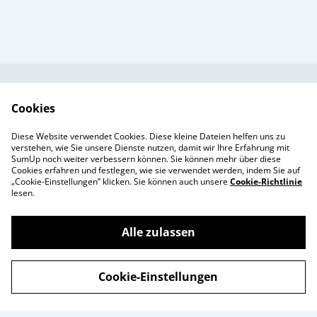
Kundendienst
AGB`s
Cookies
Standort &
Datenschutz
Diese Website verwendet Cookies. Diese kleine Dateien helfen uns zu
Öffnungszeiten
Cookie-Richtlinie
verstehen, wie Sie unsere Dienste nutzen, damit wir Ihre Erfahrung mit
SumUp noch weiter verbessern können. Sie können mehr über diese
Impressum
Cookies erfahren und festlegen, wie sie verwendet werden, indem Sie auf
Produkte
„Cookie-Einstellungen” klicken. Sie können auch unsere
Cookie-Richtlinie
lesen.
Alle zulassen
©
2026
Enchanté Store - Thun
Cookie-Einstellungen
powered by