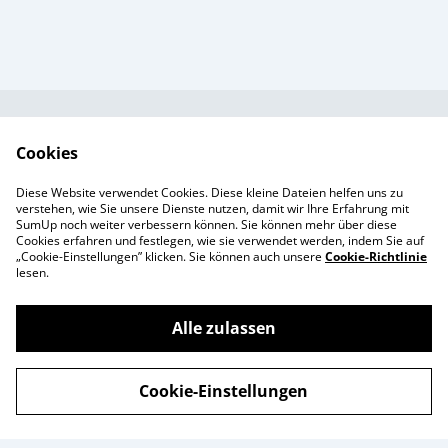
Kundendienst
AGB`s
Cookies
Standort &
Datenschutz
Diese Website verwendet Cookies. Diese kleine Dateien helfen uns zu
Öffnungszeiten
Cookie-Richtlinie
verstehen, wie Sie unsere Dienste nutzen, damit wir Ihre Erfahrung mit
SumUp noch weiter verbessern können. Sie können mehr über diese
Impressum
Cookies erfahren und festlegen, wie sie verwendet werden, indem Sie auf
Produkte
„Cookie-Einstellungen” klicken. Sie können auch unsere
Cookie-Richtlinie
lesen.
Alle zulassen
©
2026
Enchanté Store - Thun
Cookie-Einstellungen
powered by