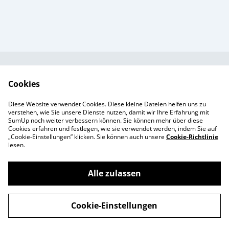
Kundendienst
AGB`s
Cookies
Standort &
Datenschutz
Diese Website verwendet Cookies. Diese kleine Dateien helfen uns zu
Öffnungszeiten
Cookie-Richtlinie
verstehen, wie Sie unsere Dienste nutzen, damit wir Ihre Erfahrung mit
SumUp noch weiter verbessern können. Sie können mehr über diese
Impressum
Cookies erfahren und festlegen, wie sie verwendet werden, indem Sie auf
Produkte
„Cookie-Einstellungen” klicken. Sie können auch unsere
Cookie-Richtlinie
lesen.
Alle zulassen
©
2026
Enchanté Store - Thun
Cookie-Einstellungen
powered by