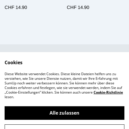
CHF 14.90
CHF 14.90
Kundendienst
AGB`s
Cookies
Standort &
Datenschutz
Diese Website verwendet Cookies. Diese kleine Dateien helfen uns zu
Öffnungszeiten
Cookie-Richtlinie
verstehen, wie Sie unsere Dienste nutzen, damit wir Ihre Erfahrung mit
SumUp noch weiter verbessern können. Sie können mehr über diese
Impressum
Cookies erfahren und festlegen, wie sie verwendet werden, indem Sie auf
Produkte
„Cookie-Einstellungen” klicken. Sie können auch unsere
Cookie-Richtlinie
lesen.
Alle zulassen