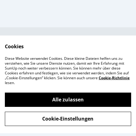
Kundendienst
AGB`s
Cookies
Standort &
Datenschutz
Diese Website verwendet Cookies. Diese kleine Dateien helfen uns zu
Öffnungszeiten
Cookie-Richtlinie
verstehen, wie Sie unsere Dienste nutzen, damit wir Ihre Erfahrung mit
SumUp noch weiter verbessern können. Sie können mehr über diese
Impressum
Cookies erfahren und festlegen, wie sie verwendet werden, indem Sie auf
Produkte
„Cookie-Einstellungen” klicken. Sie können auch unsere
Cookie-Richtlinie
lesen.
Alle zulassen
©
2026
Enchanté Store - Thun
Cookie-Einstellungen
powered by