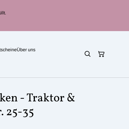
lt.
tscheine
Über uns
en - Traktor &
r. 25-35