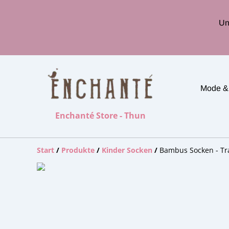
Un
Mode &
Enchanté Store - Thun
Start
/
Produkte
/
Kinder Socken
/
Bambus Socken - Trak