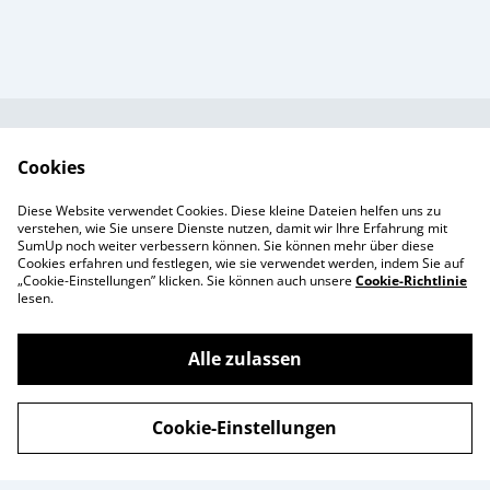
Kundendienst
AGB`s
Cookies
Standort &
Datenschutz
Diese Website verwendet Cookies. Diese kleine Dateien helfen uns zu
Öffnungszeiten
Cookie-Richtlinie
verstehen, wie Sie unsere Dienste nutzen, damit wir Ihre Erfahrung mit
SumUp noch weiter verbessern können. Sie können mehr über diese
Impressum
Cookies erfahren und festlegen, wie sie verwendet werden, indem Sie auf
Produkte
„Cookie-Einstellungen” klicken. Sie können auch unsere
Cookie-Richtlinie
lesen.
Alle zulassen
©
2026
Enchanté Store - Thun
Cookie-Einstellungen
powered by