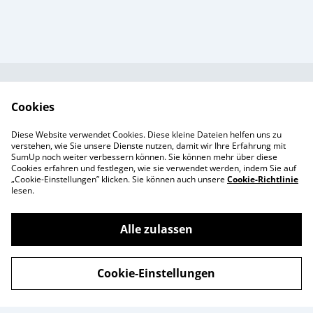
Kundendienst
AGB`s
Cookies
Standort &
Datenschutz
Diese Website verwendet Cookies. Diese kleine Dateien helfen uns zu
Öffnungszeiten
Cookie-Richtlinie
verstehen, wie Sie unsere Dienste nutzen, damit wir Ihre Erfahrung mit
SumUp noch weiter verbessern können. Sie können mehr über diese
Impressum
Cookies erfahren und festlegen, wie sie verwendet werden, indem Sie auf
Produkte
„Cookie-Einstellungen” klicken. Sie können auch unsere
Cookie-Richtlinie
lesen.
Alle zulassen
©
2026
Enchanté Store - Thun
Cookie-Einstellungen
powered by