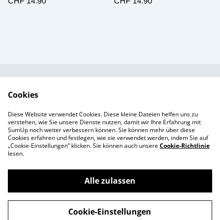
CHF 14.90
CHF 14.90
Kundendienst
AGB`s
Cookies
Standort &
Datenschutz
Diese Website verwendet Cookies. Diese kleine Dateien helfen uns zu
Öffnungszeiten
Cookie-Richtlinie
verstehen, wie Sie unsere Dienste nutzen, damit wir Ihre Erfahrung mit
SumUp noch weiter verbessern können. Sie können mehr über diese
Impressum
Cookies erfahren und festlegen, wie sie verwendet werden, indem Sie auf
Produkte
„Cookie-Einstellungen” klicken. Sie können auch unsere
Cookie-Richtlinie
lesen.
Alle zulassen
©
2026
Enchanté Store - Thun
Cookie-Einstellungen