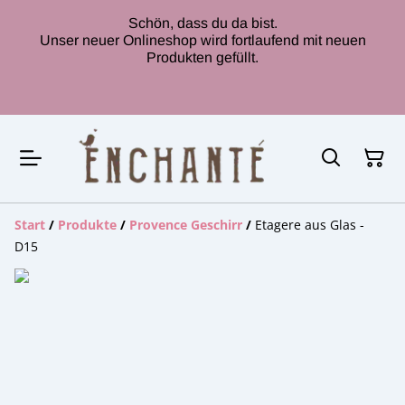
Schön, dass du da bist.
Unser neuer Onlineshop wird fortlaufend mit neuen
Produkten gefüllt.
Start
/
Produkte
/
Provence Geschirr
/
Etagere aus Glas -
D15