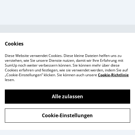
Kundendienst
AGB`s
Cookies
Standort &
Datenschutz
Diese Website verwendet Cookies. Diese kleine Dateien helfen uns zu
Öffnungszeiten
Cookie-Richtlinie
verstehen, wie Sie unsere Dienste nutzen, damit wir Ihre Erfahrung mit
SumUp noch weiter verbessern können. Sie können mehr über diese
Impressum
Cookies erfahren und festlegen, wie sie verwendet werden, indem Sie auf
Produkte
„Cookie-Einstellungen” klicken. Sie können auch unsere
Cookie-Richtlinie
lesen.
Alle zulassen
©
2026
Enchanté Store - Thun
Cookie-Einstellungen
powered by