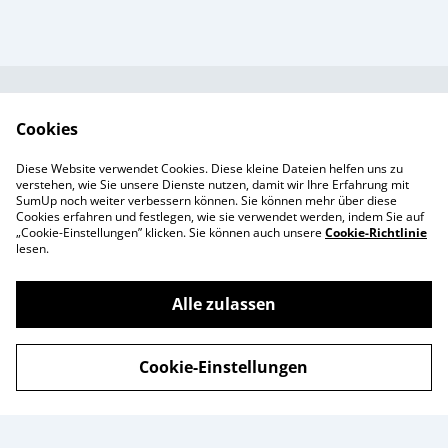
Kundendienst
AGB`s
Cookies
Standort &
Datenschutz
Diese Website verwendet Cookies. Diese kleine Dateien helfen uns zu
Öffnungszeiten
Cookie-Richtlinie
verstehen, wie Sie unsere Dienste nutzen, damit wir Ihre Erfahrung mit
SumUp noch weiter verbessern können. Sie können mehr über diese
Impressum
Cookies erfahren und festlegen, wie sie verwendet werden, indem Sie auf
Produkte
„Cookie-Einstellungen” klicken. Sie können auch unsere
Cookie-Richtlinie
lesen.
Alle zulassen
©
2026
Enchanté Store - Thun
Cookie-Einstellungen
powered by