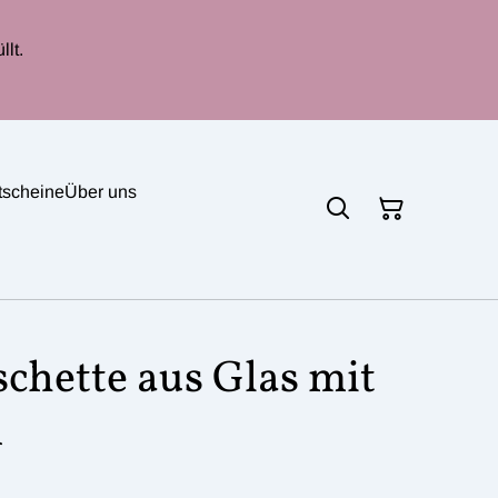
lt.
tscheine
Über uns
hette aus Glas mit
m