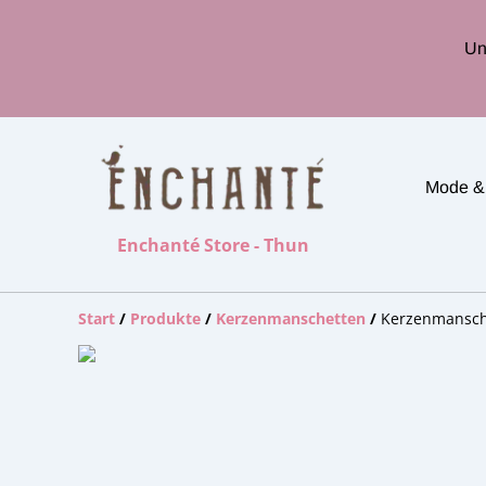
Un
Mode &
Enchanté Store - Thun
Start
/
Produkte
/
Kerzenmanschetten
/
Kerzenmansche