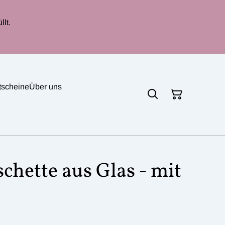
lt.
tscheine
Über uns
hette aus Glas - mit
m