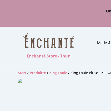
Un
Mode &
Enchanté Store - Thun
Start
/
Produkte
/
King Louie
/
King Louie Bluse - Keev