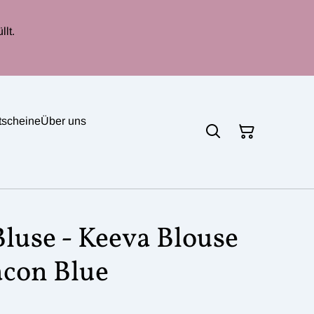
lt.
tscheine
Über uns
Bluse - Keeva Blouse
acon Blue