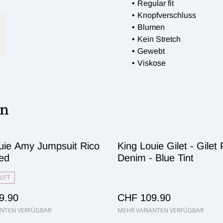
Regular fit
Knopfverschluss
Blumen
Kein Stretch
Gewebt
Viskose
en
uie Amy Jumpsuit Rico
King Louie Gilet - Gilet
Red
Denim - Blue Tint
UFT
9.90
CHF 109.90
ANTEN VERFÜGBAR
MEHR VARIANTEN VERFÜGBAR