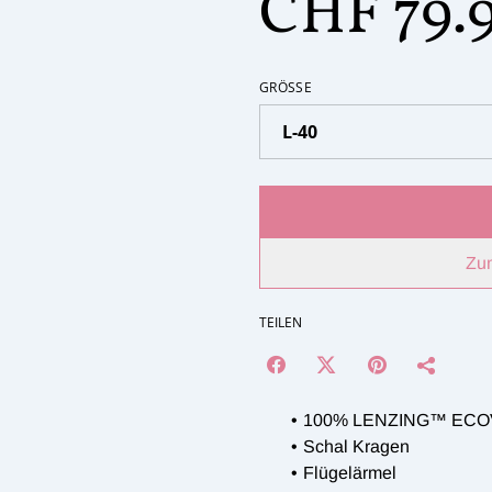
CHF 79.
GRÖSSE
Zu
TEILEN
100% LENZING™ ECO
Schal Kragen
Flügelärmel