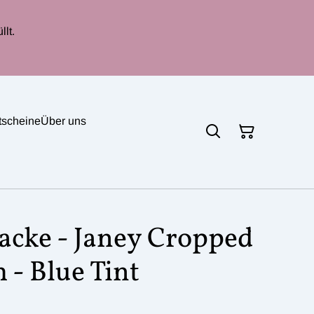
lt.
tscheine
Über uns
Jacke - Janey Cropped
 - Blue Tint