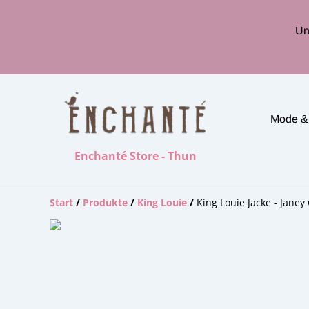
Un
Mode &
Enchanté Store - Thun
Start
/
Produkte
/
King Louie
/
King Louie Jacke - Janey