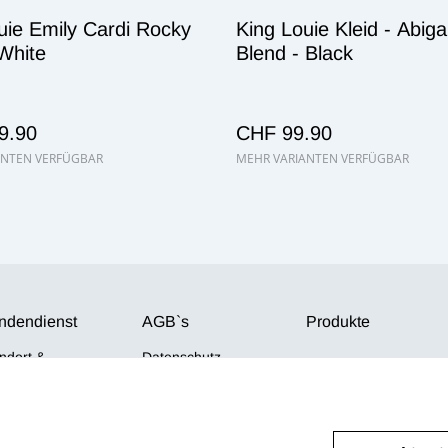
uie Emily Cardi Rocky
King Louie Kleid - Abiga
 White
Blend - Black
9.90
CHF 99.90
ANTEN VERFÜGBAR
MEHR VARIANTEN VERFÜGBAR
ndendienst
AGB`s
Produkte
ndort &
Datenschutz
nungszeiten
Cookie-Richtlinie
pressum