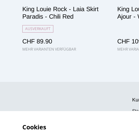
King Louie Rock - Laia Skirt
King Lo
Paradis - Chili Red
Ajour -
AUSVERKAUFT
CHF 89.90
CHF 10
MEHR VARIANTEN VERFÜGBAR
MEHR VARI
Ku
Sta
Öff
Im
Cookies