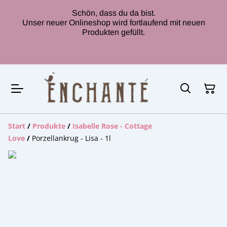
Schön, dass du da bist.
Unser neuer Onlineshop wird fortlaufend mit neuen
Produkten gefüllt.
Start
/
Produkte
/
Isabelle Rose - Cottage
Love
/
Porzellankrug - Lisa - 1l