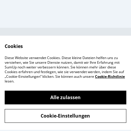
Kundendienst
AGB`s
Cookies
Standort &
Datenschutz
Diese Website verwendet Cookies. Diese kleine Dateien helfen uns zu
Öffnungszeiten
Cookie-Richtlinie
verstehen, wie Sie unsere Dienste nutzen, damit wir Ihre Erfahrung mit
SumUp noch weiter verbessern können. Sie können mehr über diese
Impressum
Cookies erfahren und festlegen, wie sie verwendet werden, indem Sie auf
Produkte
„Cookie-Einstellungen” klicken. Sie können auch unsere
Cookie-Richtlinie
lesen.
Alle zulassen
©
2026
Enchanté Store - Thun
Cookie-Einstellungen
powered by