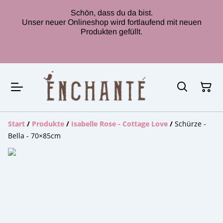
Schön, dass du da bist.
Unser neuer Onlineshop wird fortlaufend mit neuen
Produkten gefüllt.
Start
/
Produkte
/
Isabelle Rose - Cottage Love
/
Schürze -
Bella - 70×85cm