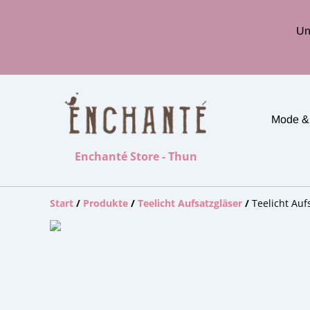
Un
Mode &
Enchanté Store - Thun
Start
/
Produkte
/
Teelicht Aufsatzgläser
/
Teelicht Auf