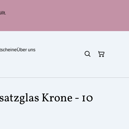
lt.
tscheine
Über uns
satzglas Krone - 10