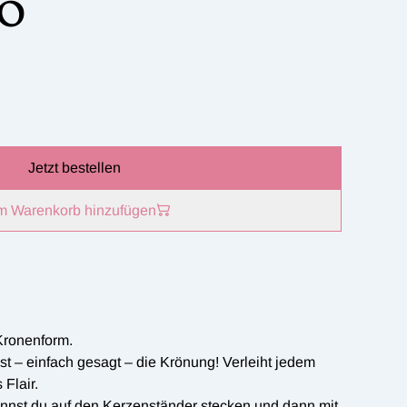
90
Jetzt bestellen
m Warenkorb hinzufügen
 Kronenform.
ist – einfach gesagt – die Krönung! Verleiht jedem
Flair.
annst du auf den Kerzenständer stecken und dann mit