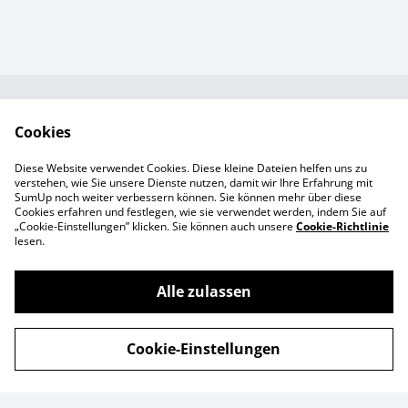
Kundendienst
AGB`s
Cookies
Standort &
Datenschutz
Diese Website verwendet Cookies. Diese kleine Dateien helfen uns zu
Öffnungszeiten
Cookie-Richtlinie
verstehen, wie Sie unsere Dienste nutzen, damit wir Ihre Erfahrung mit
SumUp noch weiter verbessern können. Sie können mehr über diese
Impressum
Cookies erfahren und festlegen, wie sie verwendet werden, indem Sie auf
Produkte
„Cookie-Einstellungen” klicken. Sie können auch unsere
Cookie-Richtlinie
lesen.
Alle zulassen
©
2026
Enchanté Store - Thun
Cookie-Einstellungen
powered by