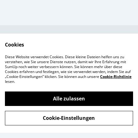
Kundendienst
AGB`s
Cookies
Standort &
Datenschutz
Diese Website verwendet Cookies. Diese kleine Dateien helfen uns zu
Öffnungszeiten
Cookie-Richtlinie
verstehen, wie Sie unsere Dienste nutzen, damit wir Ihre Erfahrung mit
SumUp noch weiter verbessern können. Sie können mehr über diese
Impressum
Cookies erfahren und festlegen, wie sie verwendet werden, indem Sie auf
Produkte
„Cookie-Einstellungen” klicken. Sie können auch unsere
Cookie-Richtlinie
lesen.
Alle zulassen
©
2026
Enchanté Store - Thun
Cookie-Einstellungen
powered by