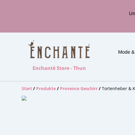
Un
Mode &
Enchanté Store - Thun
Start
/
Produkte
/
Provence Geschirr
/
Tortenheber & K