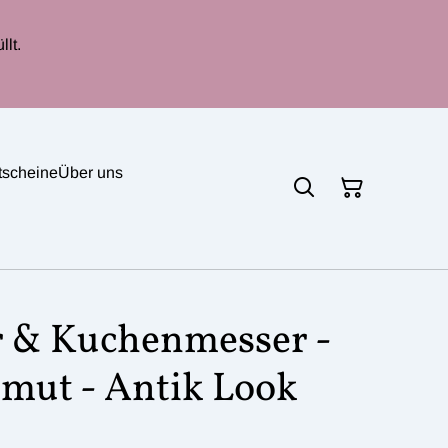
lt.
tscheine
Über uns
r & Kuchenmesser -
lmut - Antik Look